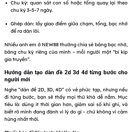
Chu kỳ: quan sát con số hoặc tổng quay lại theo
chu kỳ 3–5–7 ngày.
Ghép dàn: lấy giao điểm giữa chạm, tổng, bạc nhớ
để ra dàn lõi.
Nhiều anh em ở NEW88 thường chia sẻ bảng bạc nhớ,
bảng chu kỳ riêng của mình – mỗi người một “bí kíp
gia truyền”.
Hướng dẫn tạo dàn đề 2d 3d 4d từng bước cho
người mới
Nghe “dàn đề 2D, 3D, 4D” có vẻ phức tạp, nhưng nếu
đi từng bước, bạn sẽ thấy mọi thứ khá dễ nắm. Mục
tiêu là: dùng ít thời gian hơn, giảm sai số khi ghi, và
biết rõ mình đang đánh vì lý do gì – chứ không vì cảm
hứng nhất thời.