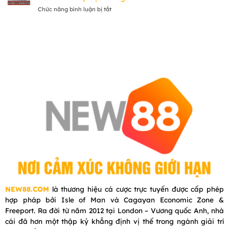
Mơ
z
Cựa
ở
Chức năng bình luận bị tắt
–
–
Kèo
Mở
Chiến
Pickleball
Cánh
Lược
–
Cửa
Lập
Cẩm
Tiềm
Dàn
Nang
Thức
Số
Đọc
Với
Thông
Kèo,
Thông
Minh
Dự
Điệp
Đoán
Tâm
Và
Linh
Tối
Ưu
Tỷ
Lệ
Thắng
NEW88.COM
là thương hiệu cá cược trực tuyến được cấp phép
hợp pháp bởi Isle of Man và Cagayan Economic Zone &
Freeport. Ra đời từ năm 2012 tại London – Vương quốc Anh, nhà
cái đã hơn một thập kỷ khẳng định vị thế trong ngành giải trí