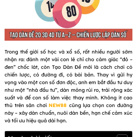
Trong thế giới số học và xổ số, rất nhiều người sớm
nhận ra: đánh một vài con lẻ chỉ cho cảm giác “đỏ –
đen” chốc lát, còn Tạo Dàn Đề mới là cách chơi có
chiến lược, có đường đi, có bài bản. Thay vì gửi hy
vọng vào một con số đơn độc, anh em bắt đầu tư duy
như một “nhà đầu tư”, dàn mỏng rủi ro, trải rộng xác
suất và để con số làm việc thay mình. Không ít cao
thủ trên sân chơi
NEW88
cũng lựa chọn con đường
này – xây dàn chuẩn, nuôi dàn bền, hạn chế cảm xúc
và tối ưu hiệu quả dài hạn.