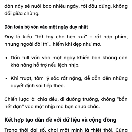
dàn này sẽ nuôi bao nhiêu ngày, tới đâu dừng, không
đổi giữa chừng.
Dồn toàn bộ vốn vào một ngày duy nhất
Đây là kiểu “tất tay cho hên xui” – rất hợp phim,
nhưng ngoài đời thì… hiếm khi đẹp như mơ.
Dồn full vốn vào một ngày khiến bạn không còn
khả năng hỗ trợ nếu lệch nhịp.
Khi trượt, tâm lý sốc rất nặng, dễ dẫn đến những
quyết định sai tiếp theo.
Chiến lược là: chia đều, đi đường trường, không “bắn
hết đạn” vào một nhịp mà bạn chưa chắc.
Kết hợp tạo dàn đề với dữ liệu và cộng đồng
Trong thời đại số, chơi một mình là thiệt thòi. Cùng