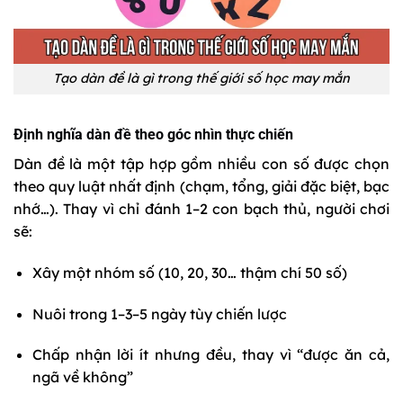
Tạo dàn đề là gì trong thế giới số học may mắn
Định nghĩa dàn đề theo góc nhìn thực chiến
Dàn đề là một tập hợp gồm nhiều con số được chọn
theo quy luật nhất định (chạm, tổng, giải đặc biệt, bạc
nhớ…). Thay vì chỉ đánh 1–2 con bạch thủ, người chơi
sẽ:
Xây một nhóm số (10, 20, 30… thậm chí 50 số)
Nuôi trong 1–3–5 ngày tùy chiến lược
Chấp nhận lời ít nhưng đều, thay vì “được ăn cả,
ngã về không”