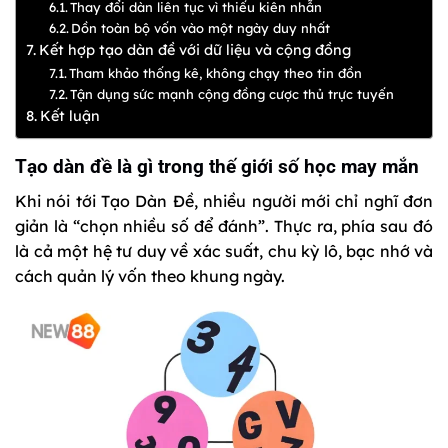
Thay đổi dàn liên tục vì thiếu kiên nhẫn
Dồn toàn bộ vốn vào một ngày duy nhất
Kết hợp tạo dàn đề với dữ liệu và cộng đồng
Tham khảo thống kê, không chạy theo tin đồn
Tận dụng sức mạnh cộng đồng cược thủ trực tuyến
Kết luận
Tạo dàn đề là gì trong thế giới số học may mắn
Khi nói tới Tạo Dàn Đề, nhiều người mới chỉ nghĩ đơn
giản là “chọn nhiều số để đánh”. Thực ra, phía sau đó
là cả một hệ tư duy về xác suất, chu kỳ lô, bạc nhớ và
cách quản lý vốn theo khung ngày.