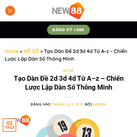
Bỏ
qua
nội
dung
ĐĂNG KÝ +58K
Home
»
XỔ SỐ
»
Tạo Dàn Đề 2d 3d 4d Từ A–z – Chiến
Lược Lập Dàn Số Thông Minh
XỔ SỐ
Tạo Dàn Đề 2d 3d 4d Từ A–z – Chiến
Lược Lập Dàn Số Thông Minh
ĐĂNG VÀO
THÁNG 12 2, 2025
BỞI
ADMIN
02
Th12