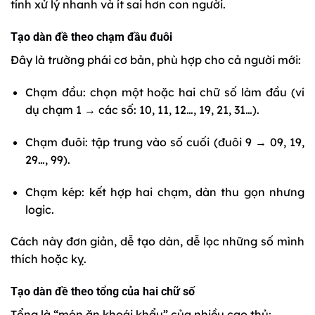
tính xử lý nhanh và ít sai hơn con người.
Tạo dàn đề theo chạm đầu đuôi
Đây là trường phái cơ bản, phù hợp cho cả người mới:
Chạm đầu: chọn một hoặc hai chữ số làm đầu (ví
dụ chạm 1 → các số: 10, 11, 12…, 19, 21, 31…).
Chạm đuôi: tập trung vào số cuối (đuôi 9 → 09, 19,
29…, 99).
Chạm kép: kết hợp hai chạm, dàn thu gọn nhưng
logic.
Cách này đơn giản, dễ tạo dàn, dễ lọc những số mình
thích hoặc kỵ.
Tạo dàn đề theo tổng của hai chữ số
Tổng là “món ăn khoái khẩu” của nhiều cao thủ: