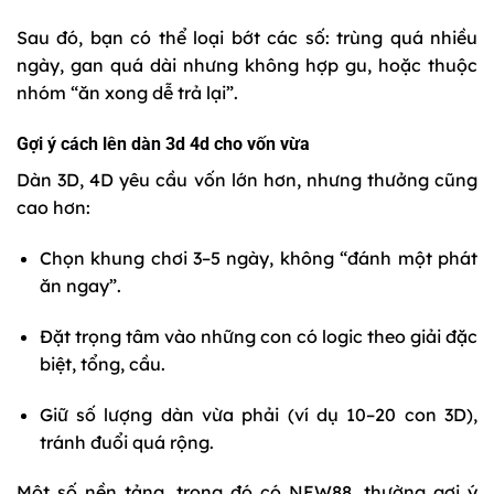
Sau đó, bạn có thể loại bớt các số: trùng quá nhiều
ngày, gan quá dài nhưng không hợp gu, hoặc thuộc
nhóm “ăn xong dễ trả lại”.
Gợi ý cách lên dàn 3d 4d cho vốn vừa
Dàn 3D, 4D yêu cầu vốn lớn hơn, nhưng thưởng cũng
cao hơn:
Chọn khung chơi 3–5 ngày, không “đánh một phát
ăn ngay”.
Đặt trọng tâm vào những con có logic theo giải đặc
biệt, tổng, cầu.
Giữ số lượng dàn vừa phải (ví dụ 10–20 con 3D),
tránh đuổi quá rộng.
Một số nền tảng, trong đó có NEW88, thường gợi ý