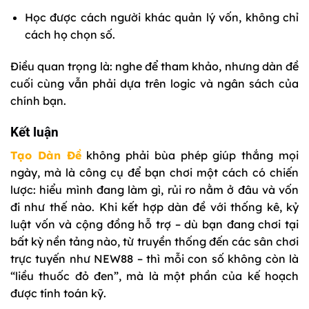
Học được cách người khác quản lý vốn, không chỉ
cách họ chọn số.
Điều quan trọng là: nghe để tham khảo, nhưng dàn đề
cuối cùng vẫn phải dựa trên logic và ngân sách của
chính bạn.
Kết luận
Tạo Dàn Đề
không phải bùa phép giúp thắng mọi
ngày, mà là công cụ để bạn chơi một cách có chiến
lược: hiểu mình đang làm gì, rủi ro nằm ở đâu và vốn
đi như thế nào. Khi kết hợp dàn đề với thống kê, kỷ
luật vốn và cộng đồng hỗ trợ – dù bạn đang chơi tại
bất kỳ nền tảng nào, từ truyền thống đến các sân chơi
trực tuyến như NEW88 – thì mỗi con số không còn là
“liều thuốc đỏ đen”, mà là một phần của kế hoạch
được tính toán kỹ.