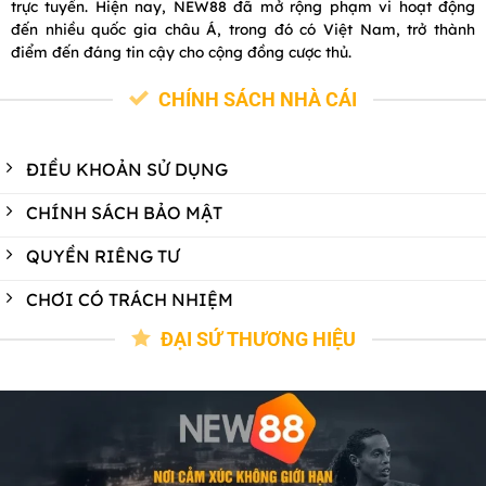
trực tuyến. Hiện nay, NEW88 đã mở rộng phạm vi hoạt động
đến nhiều quốc gia châu Á, trong đó có Việt Nam, trở thành
điểm đến đáng tin cậy cho cộng đồng cược thủ.
CHÍNH SÁCH NHÀ CÁI
ĐIỀU KHOẢN SỬ DỤNG
CHÍNH SÁCH BẢO MẬT
QUYỀN RIÊNG TƯ
CHƠI CÓ TRÁCH NHIỆM
ĐẠI SỨ THƯƠNG HIỆU