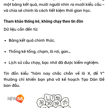
một bảng kết quả, mười người nhìn ra mười kiểu cầu –
và chia sẻ chính là cách tiết kiệm thời gian học.
Tham khảo thống kê, không chạy theo tin đồn
Dữ liệu cần đến từ:
Bảng kết quả chính thức.
Thống kê tổng, chạm, lô rơi, gan…
Lịch sử cầu chạy, bạc nhớ đã được kiểm nghiệm.
Tin đồn kiểu “hôm nay chắc chắn về lô X, đề Y”
thường chỉ khiến bạn phá vỡ kế hoạch Tạo Dàn Đề
ban đầu.