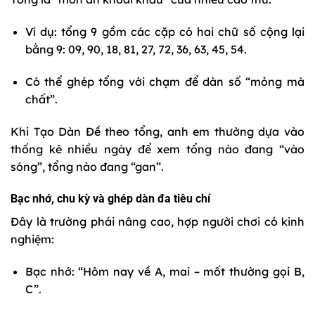
Ví dụ: tổng 9 gồm các cặp có hai chữ số cộng lại
bằng 9: 09, 90, 18, 81, 27, 72, 36, 63, 45, 54.
Có thể ghép tổng với chạm để dàn số “mỏng mà
chất”.
Khi Tạo Dàn Đề theo tổng, anh em thường dựa vào
thống kê nhiều ngày để xem tổng nào đang “vào
sóng”, tổng nào đang “gan”.
Bạc nhớ, chu kỳ và ghép dàn đa tiêu chí
Đây là trường phái nâng cao, hợp người chơi có kinh
nghiệm:
Bạc nhớ: “Hôm nay về A, mai – mốt thường gọi B,
C”.