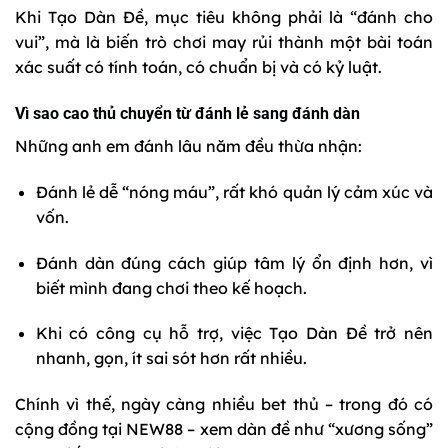
Khi Tạo Dàn Đề, mục tiêu không phải là “đánh cho
vui”, mà là biến trò chơi may rủi thành một bài toán
xác suất có tính toán, có chuẩn bị và có kỷ luật.
Vì sao cao thủ chuyển từ đánh lẻ sang đánh dàn
Những anh em đánh lâu năm đều thừa nhận:
Đánh lẻ dễ “nóng máu”, rất khó quản lý cảm xúc và
vốn.
Đánh dàn đúng cách giúp tâm lý ổn định hơn, vì
biết mình đang chơi theo kế hoạch.
Khi có công cụ hỗ trợ, việc Tạo Dàn Đề trở nên
nhanh, gọn, ít sai sót hơn rất nhiều.
Chính vì thế, ngày càng nhiều bet thủ – trong đó có
cộng đồng tại NEW88 – xem dàn đề như “xương sống”