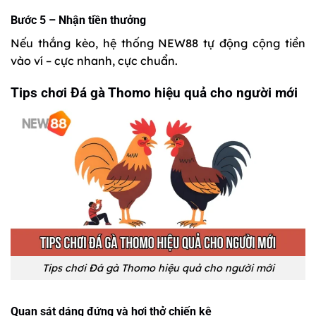
Bước 5 – Nhận tiền thưởng
Nếu thắng kèo, hệ thống NEW88 tự động cộng tiền
vào ví – cực nhanh, cực chuẩn.
Tips chơi Đá gà Thomo hiệu quả cho người mới
Tips chơi Đá gà Thomo hiệu quả cho người mới
Quan sát dáng đứng và hơi thở chiến kê