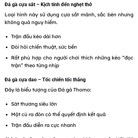
Đá gà cựa sắt – Kịch tính đến nghẹt thở
Loại hình này sử dụng cựa sắt mảnh, sắc bén nhưng
không quá nguy hiểm.
Trận đấu kéo dài hơn
Đòi hỏi chiến thuật, sức bền
Rất phù hợp cho người chơi thích những kèo “đọc
trận” theo từng nhịp
Đá gà cựa dao – Tốc chiến tốc thắng
Đây là biểu tượng của Đá gà Thomo:
Sát thương siêu lớn
Một cú ra đòn có thể quyết định kết quả
Trận đấu diễn ra cực nhanh