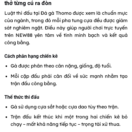
thở từng cú ra đòn
Luật thi đấu tại Đá gà Thomo được xem là chuẩn mực
của ngành, trong đó mỗi pha tung cựa đều được giám
sát nghiêm ngặt. Điều này giúp người chơi trực tuyến
trên NEW88 yên tâm về tính minh bạch và kết quả
công bằng.
Cách phân hạng chiến kê
Gà được phân theo cân nặng, giống, độ tuổi.
Mỗi cặp đấu phải cân đối về sức mạnh nhằm tạo
trận đấu công bằng.
Thể thức thi đấu
Gà sử dụng cựa sắt hoặc cựa dao tùy theo trận.
Trận đấu kết thúc khi một trong hai chiến kê bỏ
chạy – mất khả năng tiếp tục – trọng tài xử thua.