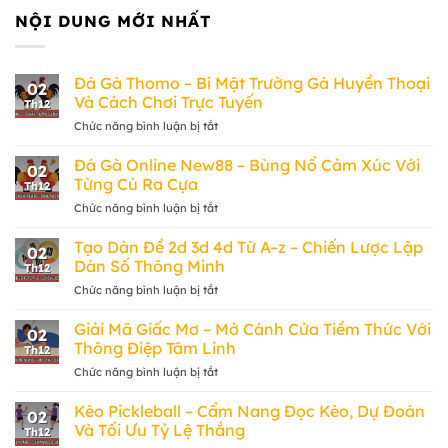
NỘI DUNG MỚI NHẤT
Đá Gà Thomo – Bí Mật Trường Gà Huyền Thoại
02
Và Cách Chơi Trực Tuyến
Th12
ở
Chức năng bình luận bị tắt
Đá
Gà
Đá Gà Online New88 – Bùng Nổ Cảm Xúc Với
02
Thomo
Từng Cú Ra Cựa
Th12
–
ở
Chức năng bình luận bị tắt
Bí
Đá
Mật
Gà
Tạo Dàn Đề 2d 3d 4d Từ A–z – Chiến Lược Lập
Trường
02
Online
Gà
Dàn Số Thông Minh
Th12
New88
Huyền
ở
Chức năng bình luận bị tắt
–
Thoại
Tạo
Bùng
Và
Dàn
Giải Mã Giấc Mơ – Mở Cánh Cửa Tiềm Thức Với
Nổ
Cách
02
Đề
Cảm
Thông Điệp Tâm Linh
Chơi
Th12
2d
Xúc
Trực
ở
Chức năng bình luận bị tắt
3d
Với
Tuyến
Giải
4d
Từng
Mã
Kèo Pickleball – Cẩm Nang Đọc Kèo, Dự Đoán
Từ
Cú
02
Giấc
A–
Và Tối Ưu Tỷ Lệ Thắng
Ra
Th12
Mơ
z
Cựa