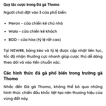
Quy tắc cược trong Đá gà Thomo
Người chơi đặt vào 3 cửa phổ biến:
Meron – cửa chiến kê chủ nhà
Wala – cửa chiến kê khách
BDD – cửa hòa (tỷ lệ rất cao)
Tại NEW88, bảng kèo và tỷ lệ được cập nhật liên tục,
tốc độ nhận thưởng cực nhanh giúp cược thủ dễ dàng
theo dõi và vào tiền chuẩn xác.
Các hình thức đá gà phổ biến trong trường gà
Thomo
Nhắc đến Đá gà Thomo, không thể bỏ qua những
hình thức chiến đấu khốc liệt tạo nên thương hiệu của
vùng đất này.